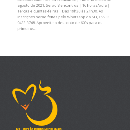
agosto de 2021. Serão 8 encontros | 16 horas/aula |
Terças e quintas-feiras | Das 19h30 às 21h30. As
inscrições serão feitas pelo Whatsapp da M3, +55 31
9433-3748. Aproveite o desconto de 60% para os
primeiros…