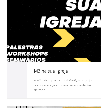
M3 na sua Igreja
0
A M3 existe para servir! Você, sua igreja
ou organização podem fazer desfrutar
de todo…