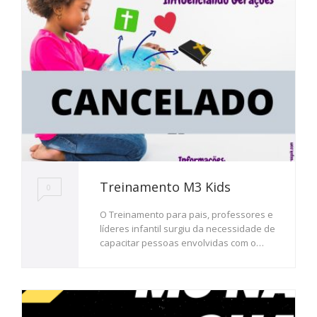
Treinamento M3 Kids
0
O Treinamento para pais, professores e
líderes infantil surgiu da necessidade de
capacitar pessoas envolvidas com o…