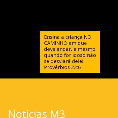
Ensina a criança NO
CAMINHO em que
deve andar, e mesmo
quando for idoso não
se desviará dele!
Provérbios 22:6
Notícias M3