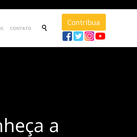
Contribua
Skip

DS
CONTATO
to
content
heça a