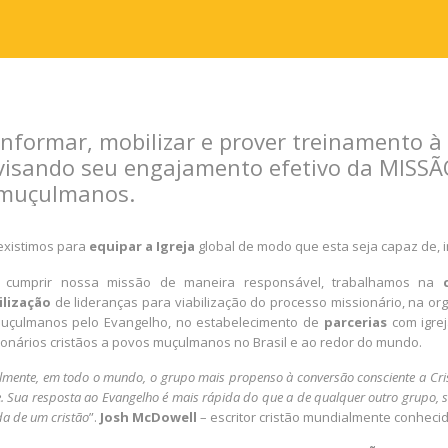
Informar, mobilizar e prover treinamento à
visando seu engajamento efetivo da MISSÃ
muçulmanos.
existimos para
equipar a Igreja
global de modo que esta seja capaz de, 
 cumprir nossa missão de maneira responsável, trabalhamos na
lização
de lideranças para viabilização do processo missionário, na o
uçulmanos pelo Evangelho, no estabelecimento de
parcerias
com igrej
ionários cristãos a povos muçulmanos no Brasil e ao redor do mundo.
lmente, em todo o mundo, o grupo mais propenso à conversão consciente a Cris
. Sua resposta ao Evangelho é mais rápida do que a de qualquer outro grupo,
da de um cristão
”.
Josh McDowell
– escritor cristão mundialmente conhecido