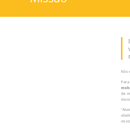
Nós 
Para
mobi
de m
miss
“
Atua
idade
na vi