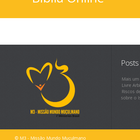
Posts
Mais um
Livre Arb
Riscos d
sobre o I
© M3 - Missão Mundo Muçulmano