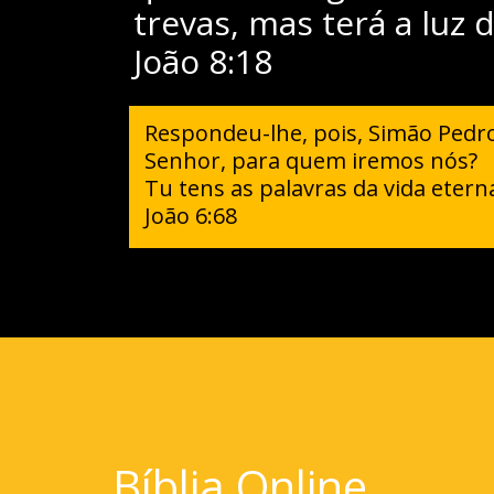
trevas, mas terá a luz d
João 8:18
Respondeu-lhe, pois, Simão Pedr
Senhor, para quem iremos nós?
Tu tens as palavras da vida etern
João 6:68
Bíblia Online