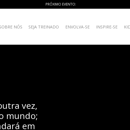
PRÓXIMO EVENTO:
SOBRE NÓS
SEJA TREINADO
ENVOLVA-SE
INSPIRE-SE
KI
outra vez,
do mundo;
ndará em