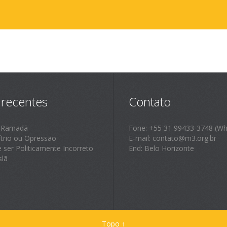
 recentes
Contato
 Ramadã
Fone: +55 31 99433-3748 (Wh
ítrio ou Opressão
E-mail: contato@m3.org.br
e ser Politicamente Incorreto
End: Belo Horizonte
slã
Topo
↑