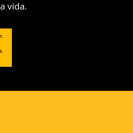
a vida.
o:
a.