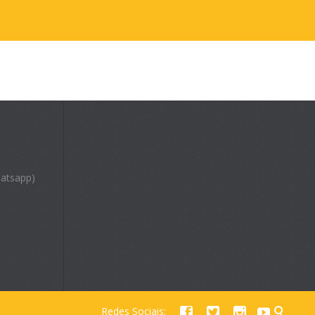
atsapp)
Redes Sociais:




