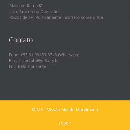
Mais um Ramadã
Livre Arbítrio ou Opressão
Riscos de ser Politicamente Incorreto sobre o Islã
Contato
Fone: +55 31 99433-3748 (Whatsapp)
E-mail: contato@m3.org.br
End: Belo Horizonte
© M3 - Missão Mundo Muçulmano
Topo
↑