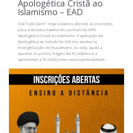
Apologética Cristã ao
Islamismo – EAD
Olá! Tudo bem? Hoje estamos abrindo as inscrições
para a terceira matéria do currículo da UM3:
Apologética Cristã ao Islamismo. A aplicação da
Apologética ao estudo do Islã nos auxilia na
evangelização do muçulmano, ou seja, ajuda a
apontar os pontos frágeis da fé islâmica e a
apresentar a fé cristã como uma espiritualidade…