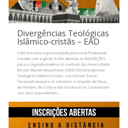
Divergências Teológicas
Islâmico-cristãs – EAD
A M3 tem uma supernovidade para você finalmente
estudar com a gente. Estão abertas as INSCRIÇÕES
para a segunda matéria do currículo da Universidade
Missão Mundo Muçulmano (UM3). Em Divergências
Teológicas Islâmico-cristãs, o professor Sasan
Tavassoli compara os conceitos a respeito de Deus,
do Homem, de Cristo e das Escrituras no Cristianismo
com seus equivalentes…