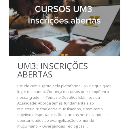
UM3: INSCRIÇÕES
ABERTAS
Estude com a gente pela plataforma EAD de qualquer
lugar do mundo. Conheça os cursos que compõem a
nossa grade: – Temas e Desafios Islâmicos da
Atualidade: Aborda temas fundamentais ao
ministério cristão entre muçulmanos, e tem como
objetivo despertar cristãos para as necessidades e
oportunidades de evangelização do mundo
muçulmano. – Divergências Teológicas…