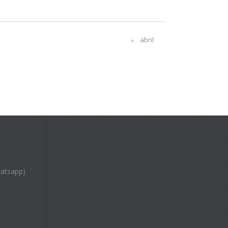
abril
«
atsapp)