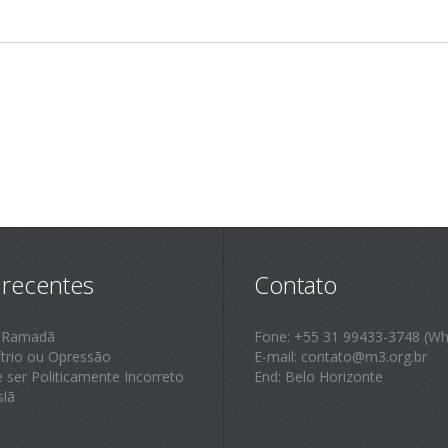
 recentes
Contato
 Ramadã
Fone: +55 31 99433-3748 (Wh
ítrio ou Opressão
E-mail: contato@m3.org.br
e ser Politicamente Incorreto
End: Belo Horizonte
slã