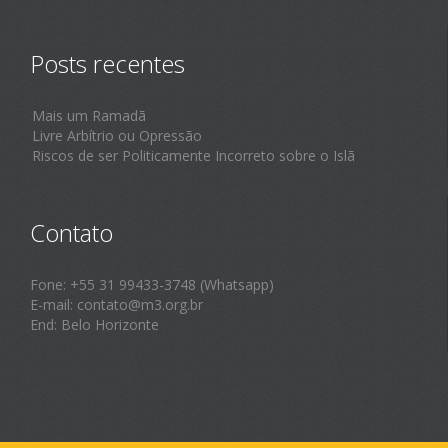
á
r
Posts recentes
i
o
m
Mais um Ramadã
Livre Arbítrio ou Opressão
e
Riscos de ser Politicamente Incorreto sobre o Islã
n
s
a
Contato
l
Fone: +55 31 99433-3748 (Whatsapp)
E-mail: contato@m3.org.br
End: Belo Horizonte