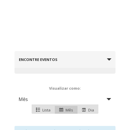
Visualizar Eventos do
Mês
ENCONTRE EVENTOS
E
Visualizar como:
v
Mês
e
n
Lista
Mês
Dia
t
V