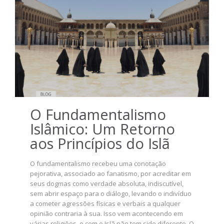
O Fundamentalismo
Islâmico: Um Retorno
aos Princípios do Islã
O fundamentalismo recebeu uma conotação
pejorativa, associado ao fanatismo, por acreditar em
seus dogmas como verdade absoluta, indiscutível,
sem abrir espaço para o diálogo, levando o indivíduo
a cometer agressões físicas e verbais a qualquer
opinião contraria à sua. Isso vem acontecendo em
várias religiões, e com o Islã não tem sido diferente. O