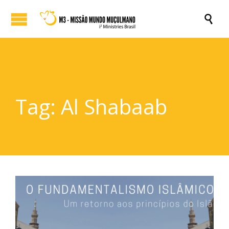

Tag:
Al Shabaab