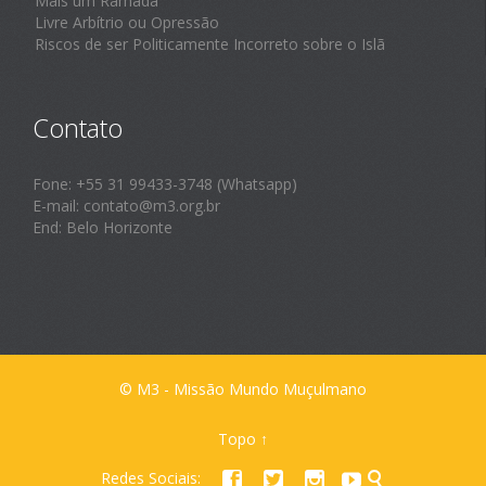
Mais um Ramadã
Livre Arbítrio ou Opressão
Riscos de ser Politicamente Incorreto sobre o Islã
Contato
Fone: +55 31 99433-3748 (Whatsapp)
E-mail: contato@m3.org.br
End: Belo Horizonte
© M3 - Missão Mundo Muçulmano
Topo
↑
Redes Sociais:




