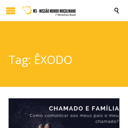

Tag:
ÊXODO