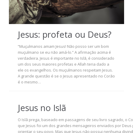
Jesus: profeta ou Deus?
“Muçulmanos amam Jesus! Não posso ser um bom
muçulmano se eu não amá-lo.” A afirmação acima é
verdadeira. Jesus é importante no Islã, é considerado
um dos seus maiores profetas e Allah teria dado a
ele os evangelhos. Os muçulmanos respeitam Jesus.
A grande questão é se o Jesus apresentado no Corão
é o mesmo…
Jesus no Islã
O Islã prega, baseado em passagens de seu livro sagrado, o Co
que Jesus foi um dos grandes mensageiros enviados por Deus
orientar o seu povo. Mas que Jesus não possui nenhuma divin