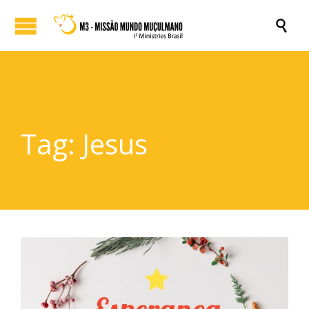

Tag:
Jesus