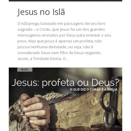
Jesus no Islã
O Islã prega, baseado em passagens de seu livro
sagrado – o Corão, que Jesus foi um dos grandes
mensageiros enviados por Deus para orientar o seu
povo. Mas que Jesus é apenas um profeta, não
possui nenhuma divindade, ou seja, não é
considerado Deus nem filho de Deus negando,
assim, a Trindade Divina. O…