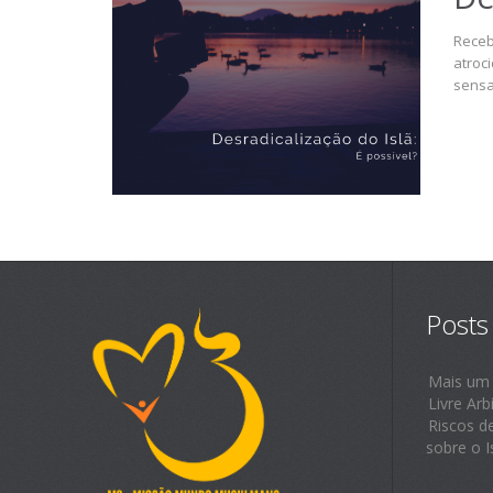
Receb
atroc
sensa
Posts
Mais um
Livre Arb
Riscos d
sobre o I