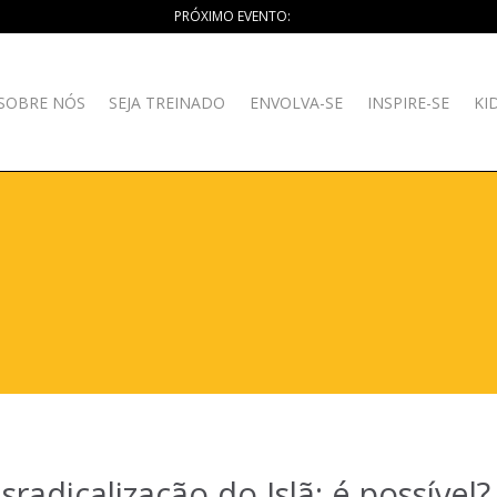
PRÓXIMO EVENTO:
SOBRE NÓS
SEJA TREINADO
ENVOLVA-SE
INSPIRE-SE
KI
sradicalização do Islã: é possível?