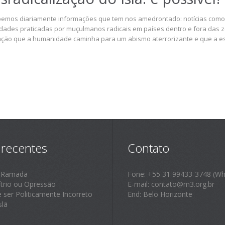
emos diariamente informações que tem nos amedrontado: notícias como 
idades praticadas por muçulmanos radicais em países dentro e fora das zon
ção que a humanidade caminha para um abismo aterrorizante e que a e
 recentes
Contato
 Ramadã
Fone: +55 31 99433-3748 (Wh
ítrio ou Opressão
E-mail: contato@m3.org.br
e ser Politicamente Incorreto
End: Belo Horizonte
slã