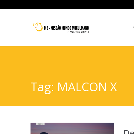
Tag:
MALCON X
De