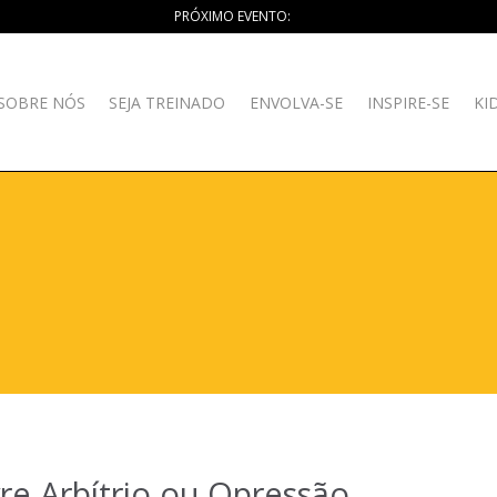
PRÓXIMO EVENTO:
SOBRE NÓS
SEJA TREINADO
ENVOLVA-SE
INSPIRE-SE
KI
vre Arbítrio ou Opressão