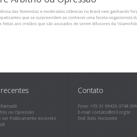
luência das feministas e moderadas islâmicas no Brasil vem ganhando f
mpatizantes que se surpreendem ao conhecer uma faceta negacionista das 
cas feitas aos cristãos que são acusados de serem difusores da “islamofo
 recentes
Contato
 Ramadã
Fone: +55 31 99433-3748 (Wh
ítrio ou Opressão
E-mail: contato@m3.org.br
e ser Politicamente Incorreto
End: Belo Horizonte
slã