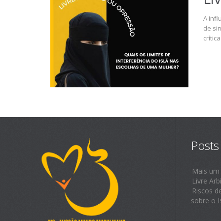
A inf
de si
críti
Posts
Mais um
Livre Arb
Riscos d
sobre o I