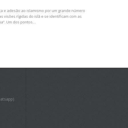
orça e adesão ao islamismo por um grande número
visões rígidas do islã e se identificam com as
bia”. Um dos pontos…
atsapp)