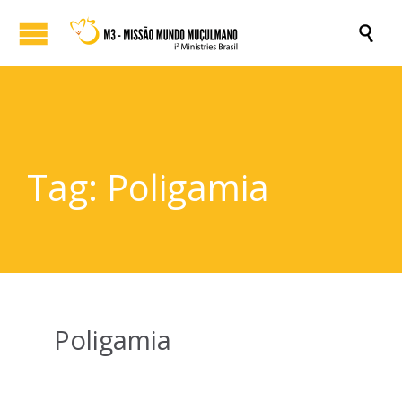

Tag:
Poligamia
Poligamia