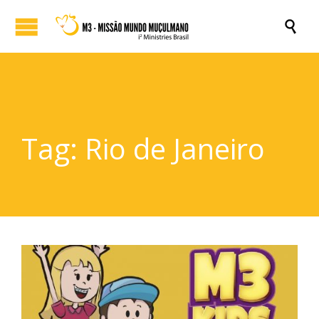

Tag:
Rio de Janeiro