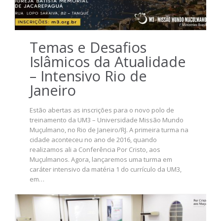
Temas e Desafios
Islâmicos da Atualidade
– Intensivo Rio de
Janeiro
Estão abertas as inscrições para o novo polo de
treinamento da UM3 – Universidade Missão Mundo
Muçulmano, no Rio de Janeiro/RJ. A primeira turma na
cidade aconteceu no ano de 2016, quando
realizamos ali a Conferência Por Cristo, aos
Muçulmanos. Agora, lançaremos uma turma em
caráter intensivo da matéria 1 do currículo da UM3,
em…