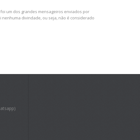
s foi um dos grandes mensageiros enviados por
i nenhuma divindade, ou seja, não é considerado
atsapp)