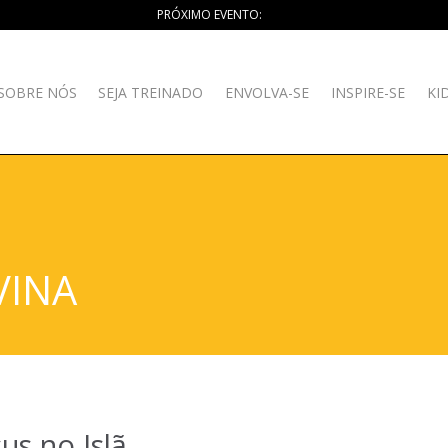
PRÓXIMO EVENTO:
SOBRE NÓS
SEJA TREINADO
ENVOLVA-SE
INSPIRE-SE
KI
VINA
sus no Islã