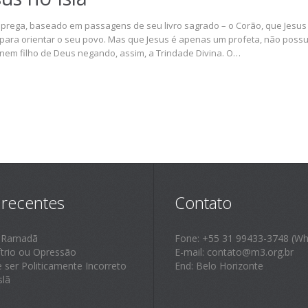
ã prega, baseado em passagens de seu livro sagrado – o Corão, que Jesu
para orientar o seu povo. Mas que Jesus é apenas um profeta, não possu
nem filho de Deus negando, assim, a Trindade Divina. O…
 recentes
Contato
 Ramadã
Fone: +55 31 99433-3748 (Wh
ítrio ou Opressão
E-mail: contato@m3.org.br
e ser Politicamente Incorreto
End: Belo Horizonte
slã