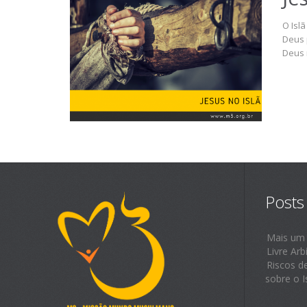
O Isl
Deus 
Deus 
Posts
Mais um
Livre Arb
Riscos d
sobre o I