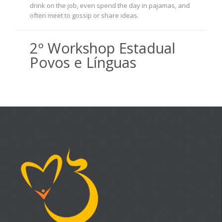
drink on the job, even spend the day in pajamas, and
often meet to gossip or share ideas.
2º Workshop Estadual
Povos e Línguas