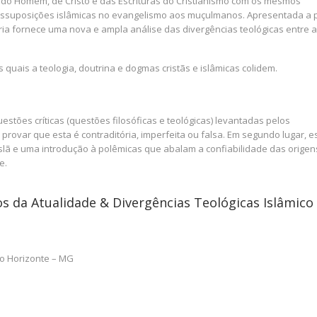
 do Homem, de Cristo e das Escrituras do Cristianismo com os mesmos
ressuposições islâmicas no evangelismo aos muçulmanos. Apresentada a p
ia fornece uma nova e ampla análise das divergências teológicas entre 
quais a teologia, doutrina e dogmas cristãs e islâmicas colidem.
stões críticas (questões filosóficas e teológicas) levantadas pelos
provar que esta é contraditória, imperfeita ou falsa. Em segundo lugar, e
Islã e uma introdução à polêmicas que abalam a confiabilidade das origen
e.
s da Atualidade & Divergências Teológicas Islâmico
lo Horizonte – MG