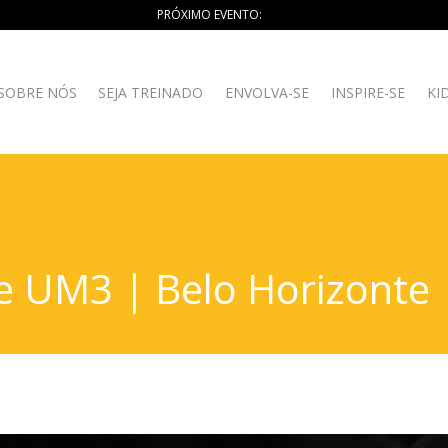
PRÓXIMO EVENTO:
SOBRE NÓS
SEJA TREINADO
ENVOLVA-SE
INSPIRE-SE
KI
e UM3 | Belo Horizonte