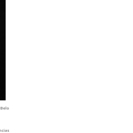
m
Belo
ncias