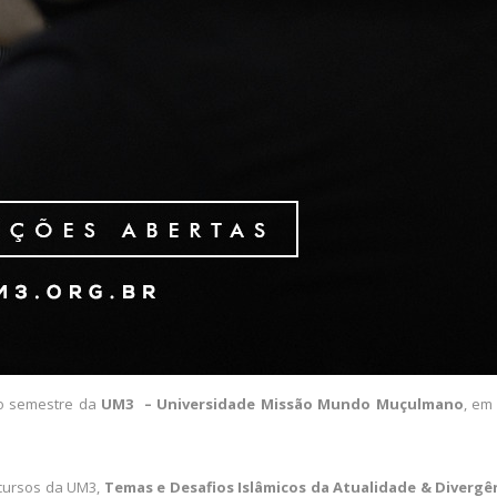
do semestre da
UM3 – Universidade Missão Mundo Muçulmano
, e
 cursos da UM3,
Temas e Desafios Islâmicos da Atualidade & Divergê