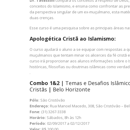
Dr. Tavassoli
compara os conceitos a respeito de Deus,
conceitos do Islamismo, e ensina como confrontar as p
da perspectiva singular de um ex-muçulmano, esta matér
duas crenças.
Esse curso é uma pesquisa sobre as principais áreas nas 
Apologética Cristã ao Islamismo:
O curso ajudará o aluno a se equipar com respostas a que
muçulmanos que tentam minar os alicerces da fé cristã e 
curso irá proporcionar aos alunos informações sobre o 
históricas, filosofias ou doutrinas islâmicas como verdad
.
Combo 1&2 |
Temas e Desafios Islâmico
Cristãs
|
Belo Horizonte
Pólo:
São Cristóvão
Endereço:
Rua Manoel Macedo, 308, São Cristóvão – Be
Fone:
(31) 3267-3338
Horário:
Sábados, 8h às 12h
Período:
02/09/2017 a 02/12/2017
Valor:
R$ 200,00