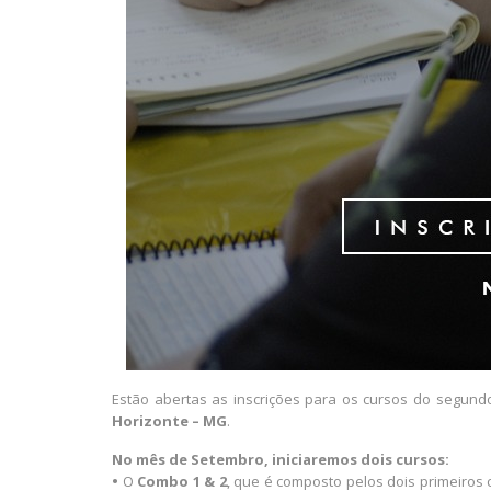
Estão abertas as inscrições para os cursos do segun
Horizonte – MG
.
No mês de Setembro, iniciaremos dois cursos:
•
O
Combo 1 & 2
, que é composto pelos dois primeiros