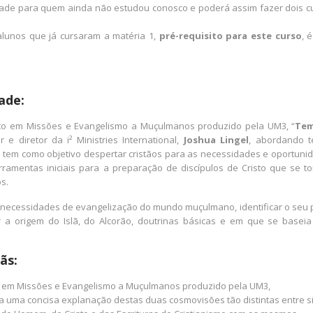
dade para quem ainda não estudou conosco e poderá assim fazer dois c
alunos que já cursaram a matéria 1,
pré-requisito para este curso
, 
ade:
ento em Missões e Evangelismo a Muçulmanos produzido pela UM3, “
Tem
r e diretor da i² Ministries International,
Joshua Lingel
, abordando 
e tem como objetivo despertar cristãos para as necessidades e oportuni
amentas iniciais para a preparação de discípulos de Cristo que se t
s.
 as necessidades de evangelização do mundo muçulmano, identificar o seu 
a origem do Islã, do Alcorão, doutrinas básicas e em que se baseia
ãs:
to em Missões e Evangelismo a Muçulmanos produzido pela UM3,
ta uma concisa explanação destas duas cosmovisões tão distintas entre si