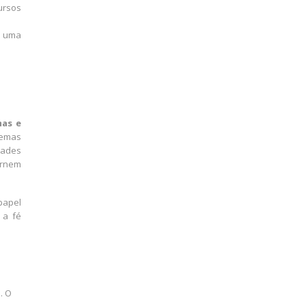
ursos
é uma
as e
temas
dades
ornem
papel
 a fé
. O