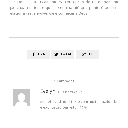
com Deus está justamente na concepção de relacionamento
que cada um tem e que determina até que ponto é possível
relacionar-se, envolver-se e conhecer a Deus.
Like
Tweet
+1



1
Comment
Evelyn
19 de abril de 2021
Ameeiiiii …..lindo ! texto com muita qualidade
e explicação perfeito…🥰💜