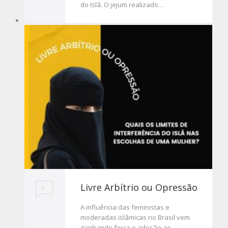
do Islã. O jejum realizado…
Livre Arbítrio ou Opressão
0
A influência das feministas e
moderadas islâmicas no Brasil vem
ganhando força e adesão ao…