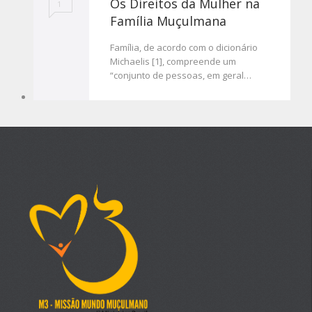
Os Direitos da Mulher na
1
Família Muçulmana
Família, de acordo com o dicionário
Michaelis [1], compreende um
“conjunto de pessoas, em geral…