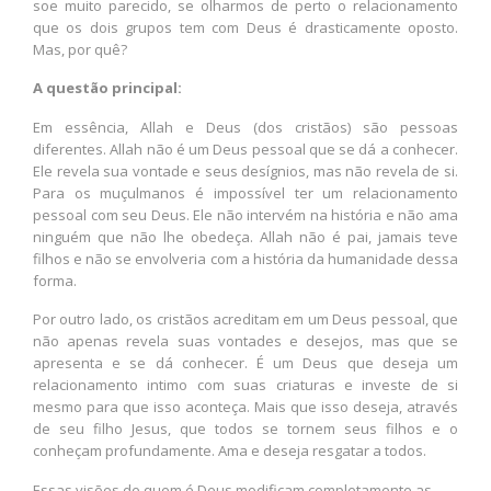
soe muito parecido, se olharmos de perto o relacionamento
que os dois grupos tem com Deus é drasticamente oposto.
Mas, por quê?
A questão principal:
Em essência, Allah e Deus (dos cristãos) são pessoas
diferentes. Allah não é um Deus pessoal que se dá a conhecer.
Ele revela sua vontade e seus desígnios, mas não revela de si.
Para os muçulmanos é impossível ter um relacionamento
pessoal com seu Deus. Ele não intervém na história e não ama
ninguém que não lhe obedeça. Allah não é pai, jamais teve
filhos e não se envolveria com a história da humanidade dessa
forma.
Por outro lado, os cristãos acreditam em um Deus pessoal, que
não apenas revela suas vontades e desejos, mas que se
apresenta e se dá conhecer. É um Deus que deseja um
relacionamento intimo com suas criaturas e investe de si
mesmo para que isso aconteça. Mais que isso deseja, através
de seu filho Jesus, que todos se tornem seus filhos e o
conheçam profundamente. Ama e deseja resgatar a todos.
Essas visões de quem é Deus modificam completamente as