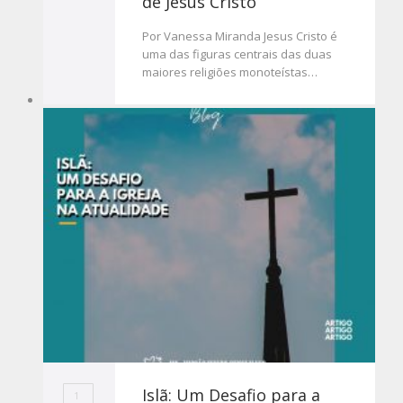
de Jesus Cristo
Por Vanessa Miranda Jesus Cristo é
uma das figuras centrais das duas
maiores religiões monoteístas…
Islã: Um Desafio para a
1