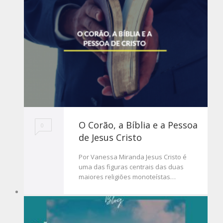
O Corão, a Bíblia e a Pessoa
0
de Jesus Cristo
Por Vanessa Miranda Jesus Cristo é
uma das figuras centrais das duas
maiores religiões monoteístas…