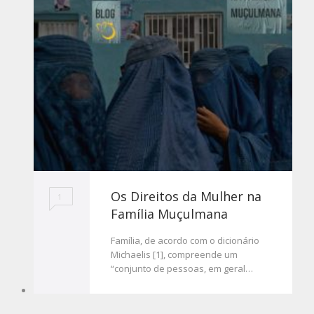
Os Direitos da Mulher na
1
Família Muçulmana
Família, de acordo com o dicionário
Michaelis [1], compreende um
“conjunto de pessoas, em geral…