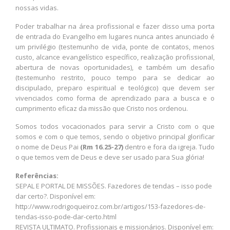
nossas vidas.
Poder trabalhar na área profissional e fazer disso uma porta
de entrada do Evangelho em lugares nunca antes anunciado é
um privilégio (testemunho de vida, ponte de contatos, menos
custo, alcance evangelístico específico, realização profissional,
abertura de novas oportunidades), e também um desafio
(testemunho restrito, pouco tempo para se dedicar ao
discipulado, preparo espiritual e teológico) que devem ser
vivenciados como forma de aprendizado para a busca e o
cumprimento eficaz da missão que Cristo nos ordenou.
Somos todos vocacionados para servir a Cristo com o que
somos e com o que temos, sendo o objetivo principal glorificar
o nome de Deus Pai
(Rm 16.25-27)
dentro e fora da igreja. Tudo
o que temos vem de Deus e deve ser usado para Sua glória!
Referências:
SEPAL E PORTAL DE MISSÕES. Fazedores de tendas – isso pode
dar certo?. Disponível em:
http://www.rodrigoqueiroz.com.br/artigos/153-fazedores-de-
tendas-isso-pode-dar-certo.html
REVISTA ULTIMATO. Profissionais e missionários. Disponível em: