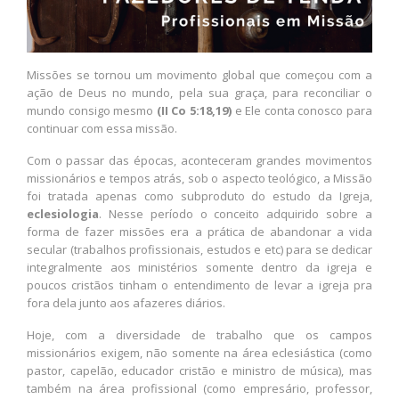
Missões se tornou um movimento global que começou com a
ação de Deus no mundo, pela sua graça, para reconciliar o
mundo consigo mesmo
(II Co 5:18,19)
e Ele conta conosco para
continuar com essa missão.
Com o passar das épocas, aconteceram grandes movimentos
missionários e tempos atrás, sob o aspecto teológico, a Missão
foi tratada apenas como subproduto do estudo da Igreja,
eclesiologia
. Nesse período o conceito adquirido sobre a
forma de fazer missões era a prática de abandonar a vida
secular (trabalhos profissionais, estudos e etc) para se dedicar
integralmente aos ministérios somente dentro da igreja e
poucos cristãos tinham o entendimento de levar a igreja pra
fora dela junto aos afazeres diários.
Hoje, com a diversidade de trabalho que os campos
missionários exigem, não somente na área eclesiástica (como
pastor, capelão, educador cristão e ministro de música), mas
também na área profissional (como empresário, professor,