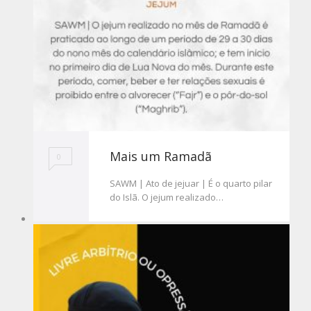
Mais um Ramadã
0
SAWM | Ato de jejuar | É o quarto pilar
do Islã. O jejum realizado…