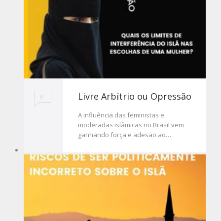
Livre Arbítrio ou Opressão
0
A influência das feministas e
moderadas islâmicas no Brasil vem
ganhando força e adesão ao…