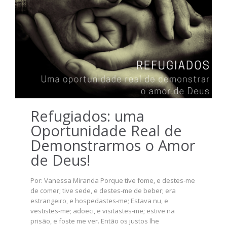
Refugiados: uma
Oportunidade Real de
Demonstrarmos o Amor
de Deus!
Por: Vanessa Miranda Porque tive fome, e destes-me
de comer; tive sede, e destes-me de beber; era
estrangeiro, e hospedastes-me; Estava nu, e
vestistes-me; adoeci, e visitastes-me; estive na
prisão, e foste me ver. Então os justos lhe