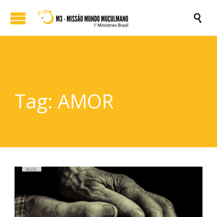

Tag:
AMOR