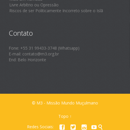
Livre Arbítrio ou Opressão
Riscos de ser Politicamente Incorreto sobre o Islã
Contato
Fone: +55 31 99433-3748 (Whatsapp)
E-mail: contato@m3.org.br
End: Belo Horizonte
© M3 - Missão Mundo Muçulmano
Topo
↑
Redes Sociais:




