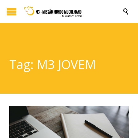

Tag:
M3 JOVEM