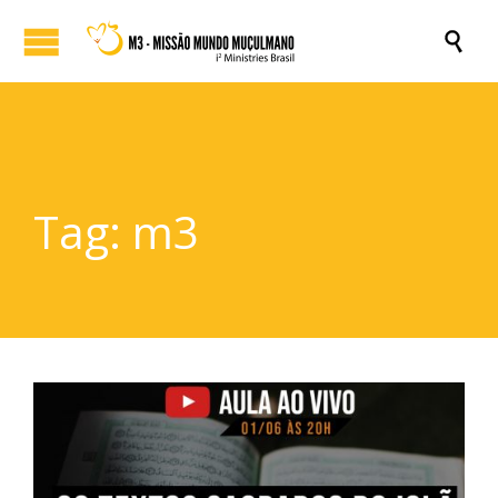

Tag:
m3