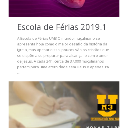
Escola de Férias 2019.1
A Escola de Férias UM3 O mundo muçulmano se
apresenta hoje como o maior desafio da história da
igreja, mas apesar disso, poucos são os cristãos que
se dispõe a se preparar para alcança-lo com o amor
de Jesus. A cada 24h, cerca de 37.000 muçulmanos
partem para uma eternidade sem Deus e apenas 1%
…