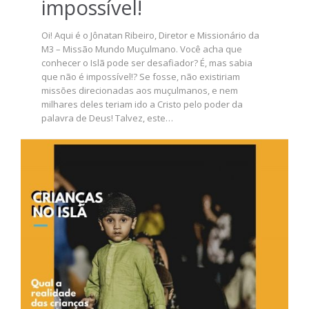
impossível!
Oi! Aqui é o Jônatan Ribeiro, Diretor e Missionário da
M3 – Missão Mundo Muçulmano. Você acha que
conhecer o Islã pode ser desafiador? É, mas sabia
que não é impossível!? Se fosse, não existiriam
missões direcionadas aos muçulmanos, e nem
milhares deles teriam ido a Cristo pelo poder da
palavra de Deus! Talvez, este…