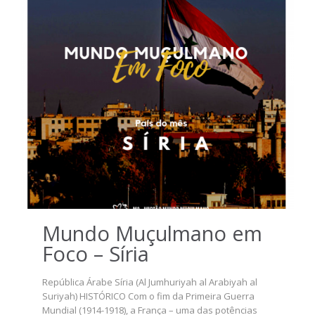
Mundo Muçulmano em
Foco – Síria
República Árabe Síria (Al Jumhuriyah al Arabiyah al
Suriyah) HISTÓRICO Com o fim da Primeira Guerra
Mundial (1914-1918), a França – uma das potências