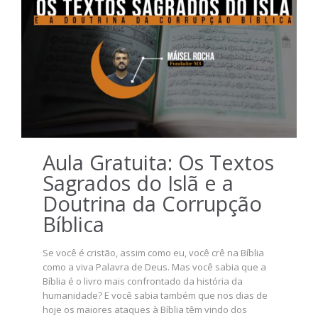
Aula Gratuita: Os Textos
Sagrados do Islã e a
Doutrina da Corrupção
Bíblica
Se você é cristão, assim como eu, você crê na Bíblia
como a viva Palavra de Deus. Mas você sabia que a
Bíblia é o livro mais confrontado da história da
humanidade? E você sabia também que nos dias de
hoje os maiores ataques à Bíblia têm vindo dos