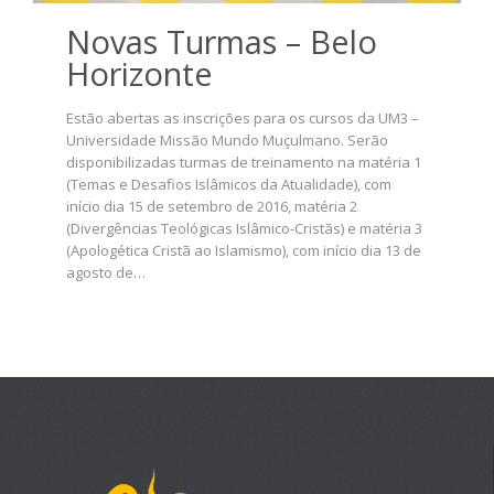
Novas Turmas – Belo
Horizonte
Estão abertas as inscrições para os cursos da UM3 –
Universidade Missão Mundo Muçulmano. Serão
disponibilizadas turmas de treinamento na matéria 1
(Temas e Desafios Islâmicos da Atualidade), com
início dia 15 de setembro de 2016, matéria 2
(Divergências Teológicas Islâmico-Cristãs) e matéria 3
(Apologética Cristã ao Islamismo), com início dia 13 de
agosto de…