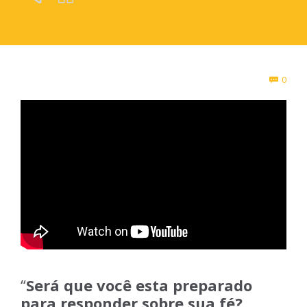
Com
0

“
Será que você esta preparado
para responder sobre sua fé?