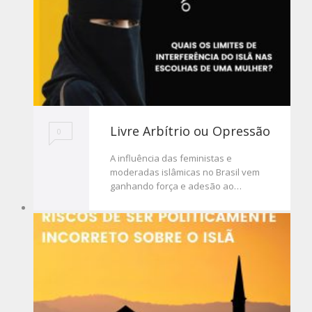
Livre Arbítrio ou Opressão
0
A influência das feministas e
moderadas islâmicas no Brasil vem
ganhando força e adesão ao…