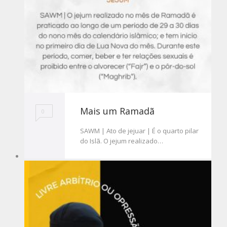
Mais um Ramadã
0
SAWM | Ato de jejuar | É o quarto pilar
do Islã. O jejum realizado…