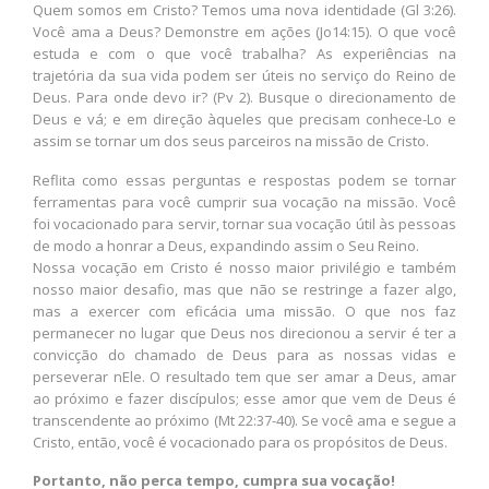
Quem somos em Cristo? Temos uma nova identidade (Gl 3:26).
Você ama a Deus? Demonstre em ações (Jo14:15). O que você
estuda e com o que você trabalha? As experiências na
trajetória da sua vida podem ser úteis no serviço do Reino de
Deus. Para onde devo ir? (Pv 2). Busque o direcionamento de
Deus e vá; e em direção àqueles que precisam conhece-Lo e
assim se tornar um dos seus parceiros na missão de Cristo.
Reflita como essas perguntas e respostas podem se tornar
ferramentas para você cumprir sua vocação na missão. Você
foi vocacionado para servir, tornar sua vocação útil às pessoas
de modo a honrar a Deus, expandindo assim o Seu Reino.
Nossa vocação em Cristo é nosso maior privilégio e também
nosso maior desafio, mas que não se restringe a fazer algo,
mas a exercer com eficácia uma missão. O que nos faz
permanecer no lugar que Deus nos direcionou a servir é ter a
convicção do chamado de Deus para as nossas vidas e
perseverar nEle. O resultado tem que ser amar a Deus, amar
ao próximo e fazer discípulos; esse amor que vem de Deus é
transcendente ao próximo (Mt 22:37-40). Se você ama e segue a
Cristo, então, você é vocacionado para os propósitos de Deus.
Portanto, não perca tempo, cumpra sua vocação!