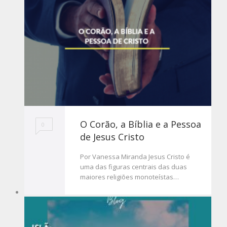
O Corão, a Bíblia e a Pessoa
0
de Jesus Cristo
Por Vanessa Miranda Jesus Cristo é
uma das figuras centrais das duas
maiores religiões monoteístas…