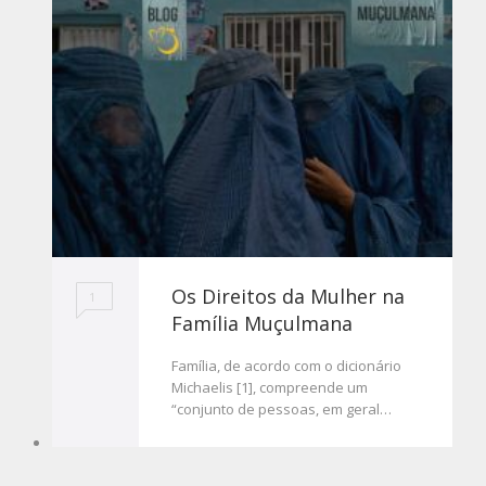
Os Direitos da Mulher na
1
Família Muçulmana
Família, de acordo com o dicionário
Michaelis [1], compreende um
“conjunto de pessoas, em geral…