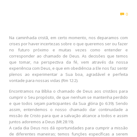
Com
0

Na caminhada cristã, em certo momento, nos deparamos com
crises por haver incertezas sobre o que queremos ser ou fazer
no futuro próximo e muitas vezes como entender e
corresponder ao chamado de Deus. As decisões que temos
que tomar, na perspectiva da fé, vem através da nossa
experiência com Deus, e que em obediência a Ele nos faz sentir
plenos ao experimentar a Sua boa, agradável e perfeita
vontade para nossas vidas (Rm 12:2).
Encontramos na Bíblia o chamado de Deus aos cristãos para
cumprir o Seu propósito, de que nenhum se mantenha perdido
e que todos sejam participantes da Sua glória (Jo 6:39). Sendo
assim, entendemos o nosso chamado dar continuidade a
missão de Cristo para que a salvação alcance a todos e assim
juntos adoremos a Deus (Mt 28:19).
A cada dia Deus nos dá oportunidades para cumprir a missão
de diferentes maneiras; temos funções específicas a serem