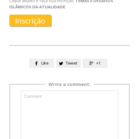
Clique abaixo e faça sua inscrição:
TEMAS E DESAFIOS
ISLÂMICOS DA ATUALIDADE
Inscrição
Like
Tweet
+1



Write a comment: