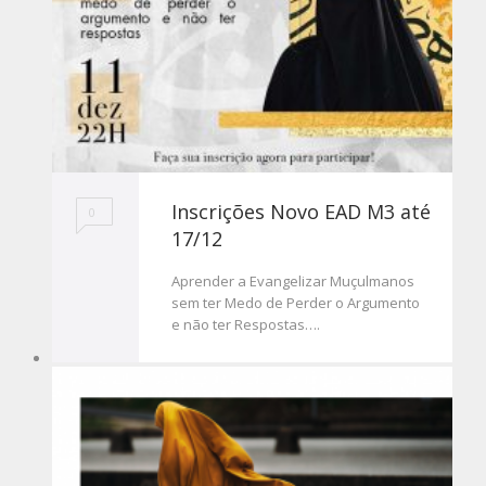
Inscrições Novo EAD M3 até
0
17/12
Aprender a Evangelizar Muçulmanos
sem ter Medo de Perder o Argumento
e não ter Respostas….