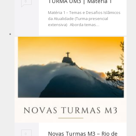
TURMA UM3 | Matéria 1
0
Matéria 1 – Temas e Desafios Islâmicos
da Atualidade (Turma presencial
extensiva) Aborda temas…
Novas Turmas M3 – Rio de
0