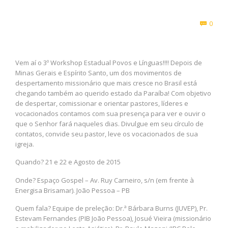
Com
0

Vem aí o 3º Workshop Estadual Povos e Línguas!!!! Depois de
Minas Gerais e Espírito Santo, um dos movimentos de
despertamento missionário que mais cresce no Brasil está
chegando também ao querido estado da Paraíba! Com objetivo
de despertar, comissionar e orientar pastores, líderes e
vocacionados contamos com sua presença para ver e ouvir o
que o Senhor fará naqueles dias. Divulgue em seu círculo de
contatos, convide seu pastor, leve os vocacionados de sua
igreja.
Quando? 21 e 22 e Agosto de 2015
Onde? Espaço Gospel – Av. Ruy Carneiro, s/n (em frente à
Energisa Brisamar). João Pessoa – PB
Quem fala? Equipe de preleção: Dr.ª Bárbara Burns (JUVEP), Pr.
Estevam Fernandes (PIB João Pessoa), Josué Vieira (missionário