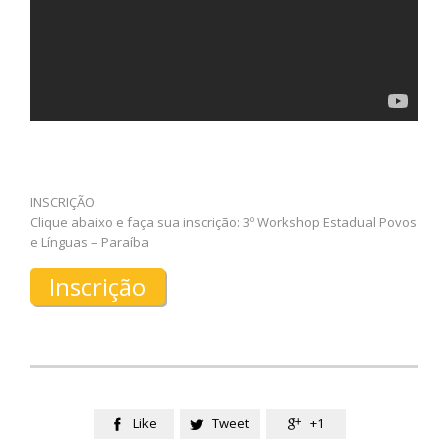
INSCRIÇÃO
Clique abaixo e faça sua inscrição: 3º Workshop Estadual Povos
e Línguas – Paraíba
Inscrição
Like
Tweet
+1


