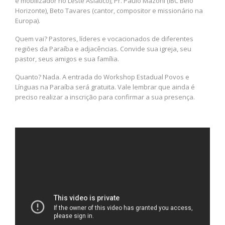
e mobilizador no Leste Asiático), Pr. Paulo Mazoni (IBC Belo
Horizonte), Beto Tavares (cantor, compositor e missionário na
Europa).
Quem vai? Pastores, líderes e vocacionados de diferentes
regiões da Paraíba e adjacências. Convide sua igreja, seu
pastor, seus amigos e sua família.
Quanto? Nada. A entrada do Workshop Estadual Povos e
Línguas na Paraíba será gratuita. Vale lembrar que ainda é
preciso realizar a inscrição para confirmar a sua presença.