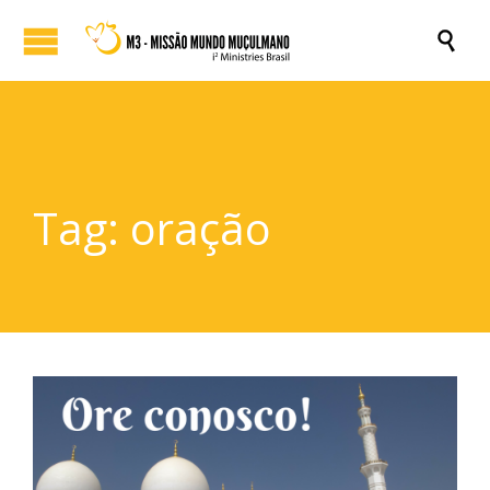

Tag:
oração