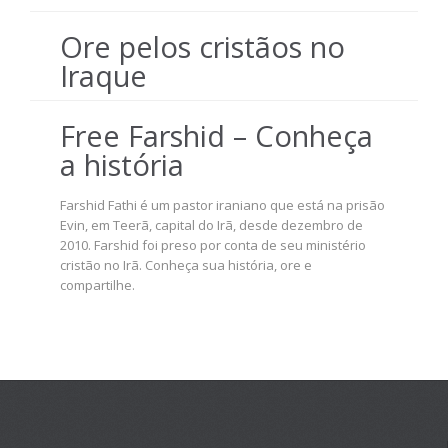
Ore pelos cristãos no
Iraque
Free Farshid – Conheça
a história
Farshid Fathi é um pastor iraniano que está na prisão
Evin, em Teerã, capital do Irã, desde dezembro de
2010. Farshid foi preso por conta de seu ministério
cristão no Irã. Conheça sua história, ore e
compartilhe.