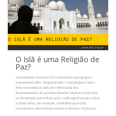
O Islã é uma Religião de
Paz?
Comumente ouvimos nos noticiários que grupos
extremistas têm “sequestrado” o verdadeiro Islã e
feito uma leitura radical e distorcida dos
ensinamentos do profeta Maomé. Muitas vozes tem
se levantado para dizer que o Islã significa paz e que
o jihad seria, na verdade, a batalha que todo
muçulmano deve travar contra si mesmo, na busca…