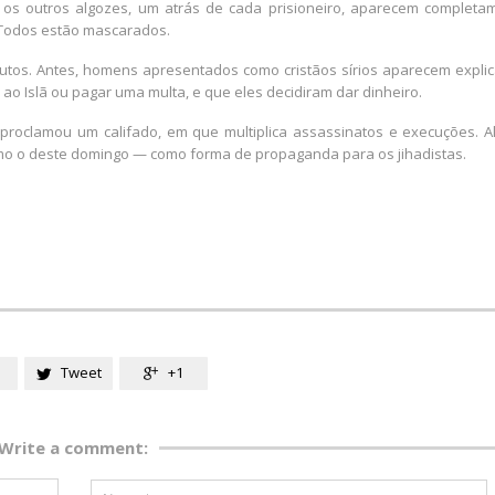
os outros algozes, um atrás de cada prisioneiro, aparecem completa
. Todos estão mascarados.
tos. Antes, homens apresentados como cristãos sírios aparecem expli
ao Islã ou pagar uma multa, e que eles decidiram dar dinheiro.
e proclamou um califado, em que multiplica assassinatos e execuções. A
mo o deste domingo — como forma de propaganda para os jihadistas.
Tweet
+1


Write a comment: