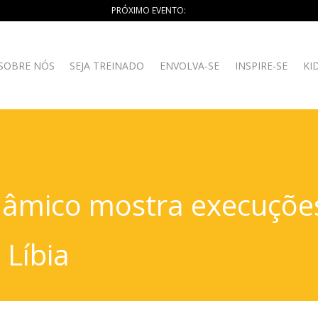
PRÓXIMO EVENTO:
SOBRE NÓS
SEJA TREINADO
ENVOLVA-SE
INSPIRE-SE
KI
slâmico mostra execuçõe
 Líbia