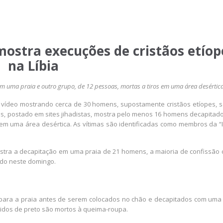
mostra execuções de cristãos etíop
na Líbia
uma praia e outro grupo, de 12 pessoas, mortas a tiros em uma área desértic
m vídeo mostrando cerca de 30 homens, supostamente cristãos etíopes, 
utos, postado em sites jihadistas, mostra pelo menos 16 homens decapitad
 em uma área desértica. As vítimas são identificadas como membros da “I
stra a decapitação em uma praia de 21 homens, a maioria de confissão 
ado neste domingo.
 para a praia antes de serem colocados no chão e decapitados com uma 
idos de preto são mortos à queima-roupa.