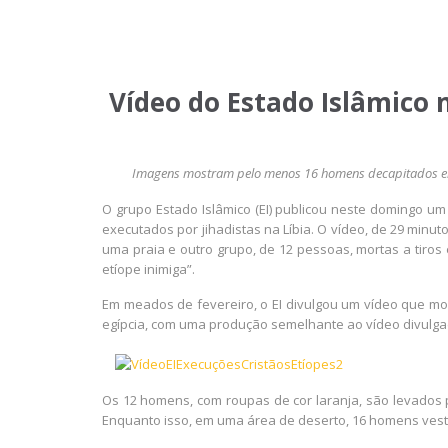
Vídeo do Estado Islâmico 
Imagens mostram pelo menos 16 homens decapitados em 
O grupo Estado Islâmico (EI) publicou neste domingo u
executados por jihadistas na Líbia. O vídeo, de 29 min
uma praia e outro grupo, de 12 pessoas, mortas a tiros
etíope inimiga”.
Em meados de fevereiro, o EI divulgou um vídeo que mo
egípcia, com uma produção semelhante ao vídeo divulg
Os 12 homens, com roupas de cor laranja, são levados
Enquanto isso, em uma área de deserto, 16 homens vest