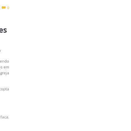
Comments
0

es
a
sendo
os em
greja
copta
faca.