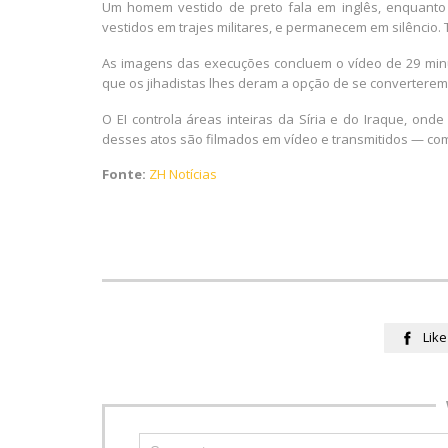
Um homem vestido de preto fala em inglês, enquanto 
vestidos em trajes militares, e permanecem em silêncio
As imagens das execuções concluem o vídeo de 29 minu
que os jihadistas lhes deram a opção de se converterem 
O EI controla áreas inteiras da Síria e do Iraque, ond
desses atos são filmados em vídeo e transmitidos — co
Fonte:
ZH Notícias
Like
