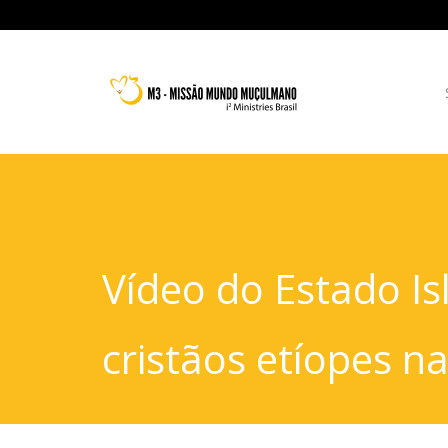
Vídeo do Estado I
cristãos etíopes na