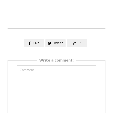
Like
Tweet
+1



Write a comment: