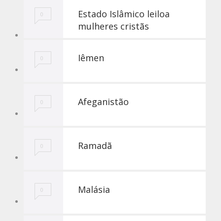
Estado Islâmico leiloa
0
mulheres cristãs
Iêmen
0
Afeganistão
0
Ramadã
0
Malásia
0