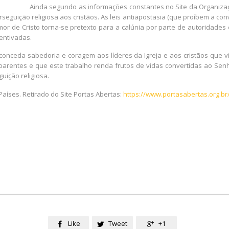
Ainda segundo as informações constantes no Site da Organiza
seguição religiosa aos cristãos. As leis antiapostasia (que proíbem a
or de Cristo torna-se pretexto para a calúnia por parte de autoridades e
entivadas.
, conceda sabedoria e coragem aos líderes da Igreja e aos cristãos que
parentes e que este trabalho renda frutos de vidas convertidas ao Se
uição religiosa.
 Países. Retirado do Site Portas Abertas:
https://www.portasabertas.org.br/
Like
Tweet
+1


