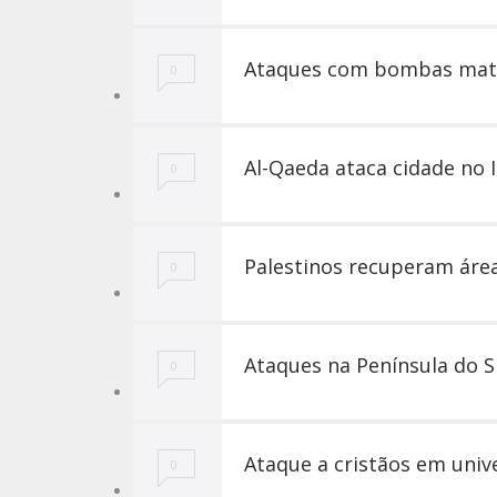
Ataques com bombas mata
0
Al-Qaeda ataca cidade no 
0
Palestinos recuperam área
0
Ataques na Península do S
0
Ataque a cristãos em uni
0