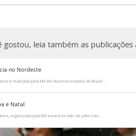
ê gostou, leia também as publicações 
cia no Nordeste
anos é realizada pela M3 em diversos estados do Brasil….
a e Natal
manos, organizada pela M3 estará no mês de julho nas…