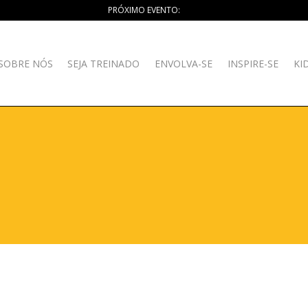
PRÓXIMO EVENTO:
SOBRE NÓS
SEJA TREINADO
ENVOLVA-SE
INSPIRE-SE
KI