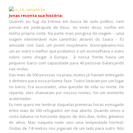
Jonas reconta sua história:
Quando eu fugi da Eritreia em busca de asilo político, nem
pensei em pedirajuda de Deus. Ao invés disso, confiei em
minha própria sorte. Na parte mais perigosa da viagem – uma
viagem interminável num caminhão através do Saara – fiz
amizade com Said, um jovem muçulmano. Encorajávamo-nos
um ao outro o melhor que podíamos e um aconselhava o outro
sobre como chegar à Europa… à nossa frente havia um
pequeno barco com capacidade para 40 pessoas balançando
nas ondas.
Das mais de 500 pessoas na praia, muitos já haviam entregado
o dinheiro para essa próxima fase. Todos lutavam por um lugar
no barco. Era assustador, uma questão de vida ou morte. De
repente, eles chamaram por nossos nomes. Foi um momento
acalentador.
Eu nem quero me lembrar daquelas primeiras horas esmagado
entre mais de 300 refugiados em mar aberto. Quando vimos a
costa italiana no horizonte depois de dois dias, todos gritamos
de alívio. Mas naquela noite veio uma tempestade horrível.
Ondas de 7-8 metros nos jogavam de um lado para outro. Nós