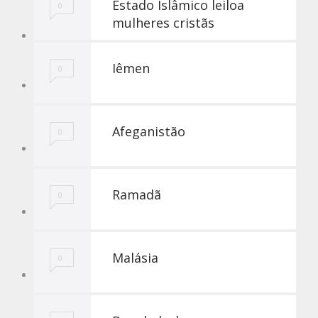
Estado Islâmico leiloa
0
mulheres cristãs
Iêmen
0
Afeganistão
0
Ramadã
0
Malásia
0