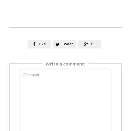
Like
Tweet
+1



Write a comment: