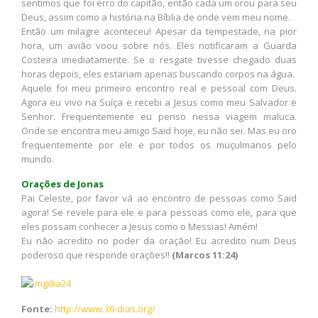
sentimos que foi erro do capitão, então cada um orou para seu
Deus, assim como a história na Bíblia de onde vem meu nome.
Então um milagre aconteceu! Apesar da tempestade, na pior
hora, um avião voou sobre nós. Eles notificaram a Guarda
Costeira imediatamente. Se o resgate tivesse chegado duas
horas depois, eles estariam apenas buscando corpos na água.
Aquele foi meu primeiro encontro real e pessoal com Deus.
Agora eu vivo na Suíça e recebi a Jesus como meu Salvador e
Senhor. Frequentemente eu penso nessa viagem maluca.
Onde se encontra meu amigo Said hoje, eu não sei. Mas eu oro
frequentemente por ele e por todos os muçulmanos pelo
mundo.
Orações de Jonas
Pai Celeste, por favor vá ao encontro de pessoas como Said
agora! Se revele para ele e para pessoas como ele, para que
eles possam conhecer a Jesus como o Messias! Amém!
Eu não acredito no poder da oração! Eu acredito num Deus
poderoso que responde orações!!
(Marcos 11:24)
Fonte:
http://www.30-dias.org/