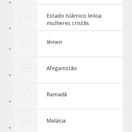
Estado Islâmico leiloa
0
mulheres cristãs
Iêmen
0
Afeganistão
0
Ramadã
0
Malásia
0