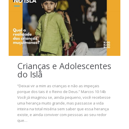
Crianças e Adolescentes
do Islã
“Deixai vir a mim as crianças e não as impeçais
porque dos tais é o Reino de Deus.” Marcos 10:14b
Você já imaginou se, ainda pequeno, você recebesse
uma herança muito grande, mas passasse a vida
inteira na total miséria sem saber que essa herança
existe, e ainda conviver com pessoas ao seu redor
que…