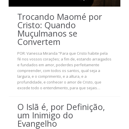
Trocando Maomé por
Cristo: Quando
Muçulmanos se
Convertem
POR: Vanessa Miranda “Para que Cristo habite pela
fé nos vossos corações; a fim de, estando arraigados
e fundados em amor, poderdes perfeitamente
compreender, com todos os santos, qual seja a
largura, e o comprimento, e a altura, e a
profundidade, e conhecer o amor de Cristo, que
excede todo o entendimento, para que sejais…
O Islã é, por Definição,
um Inimigo do
Evangelho