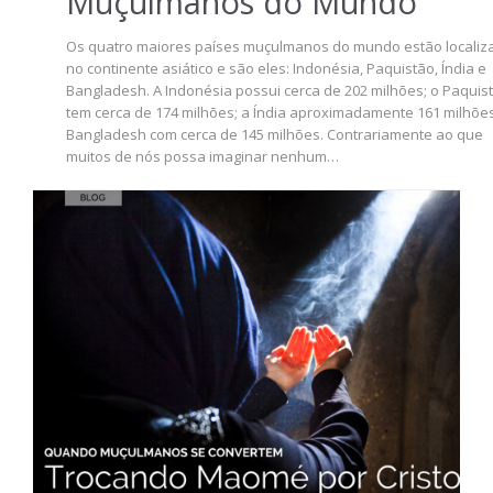
Muçulmanos do Mundo
Os quatro maiores países muçulmanos do mundo estão localiz
no continente asiático e são eles: Indonésia, Paquistão, Índia e
Bangladesh. A Indonésia possui cerca de 202 milhões; o Paquis
tem cerca de 174 milhões; a Índia aproximadamente 161 milhõe
Bangladesh com cerca de 145 milhões. Contrariamente ao que
muitos de nós possa imaginar nenhum…