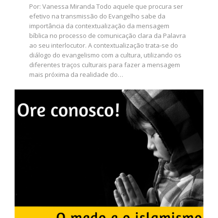
Por: Vanessa Miranda Todo aquele que procura ser
efetivo na transmissão do Evangelho sabe da
importância da contextualização da mensagem
bíblica no processo de comunicação clara da Palavra
ao seu interlocutor. A contextualização trata-se do
diálogo do evangelismo com a cultura, utilizando os
diferentes traços culturais para fazer a mensagem
mais próxima da realidade do…