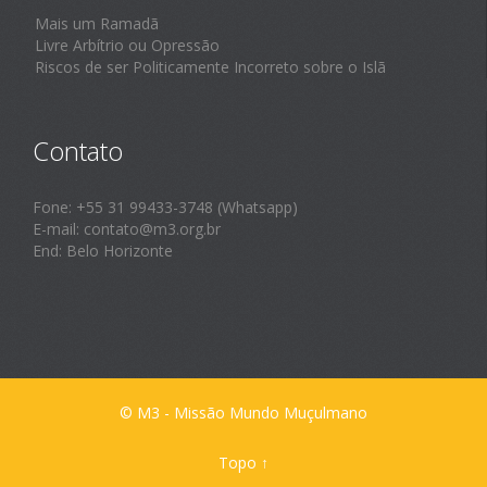
Mais um Ramadã
Livre Arbítrio ou Opressão
Riscos de ser Politicamente Incorreto sobre o Islã
Contato
Fone: +55 31 99433-3748 (Whatsapp)
E-mail: contato@m3.org.br
End: Belo Horizonte
© M3 - Missão Mundo Muçulmano
Topo
↑