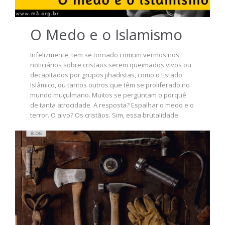
O Medo e o Islamismo
Infelizmente, tem se tornado comum vermos nos
noticiários sobre cristãos serem queimados vivos ou
decapitados por grupos jihadistas, como o Estado
Islâmico, ou tantos outros que têm se proliferado no
mundo muçulmano. Muitos se perguntam o porquê
de tanta atrocidade. A resposta? Espalhar o medo e o
terror. O alvo? Os cristãos. Sim, essa brutalidade…