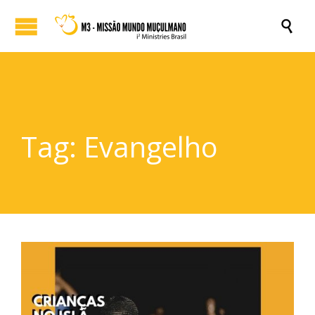

Tag:
Evangelho