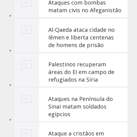
Ataques com bombas
0
matam civis no Afeganistão
Al-Qaeda ataca cidade no
0
Iêmen e liberta centenas
de homens de prisão
Palestinos recuperam
0
áreas do EI em campo de
refugiados na Síria
Ataques na Península do
0
Sinai matam soldados
egípcios
Ataque a cristãos em
0