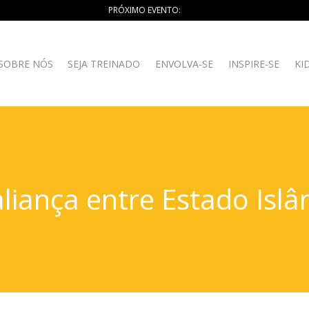
PRÓXIMO EVENTO:
SOBRE NÓS
SEJA TREINADO
ENVOLVA-SE
INSPIRE-SE
KI
aliança entre Estado Isl