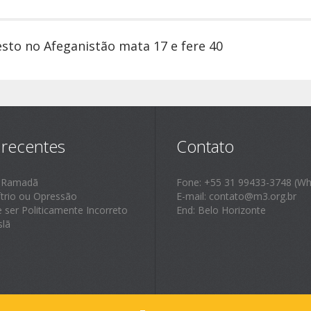
sto no Afeganistão mata 17 e fere 40
 recentes
Contato
 Ramadã
Fone: +55 31 99433-3748 (Wh
ítrio ou Opressão
E-mail: contato@m3.org.br
e ser Politicamente Incorreto
End: Belo Horizonte
slã