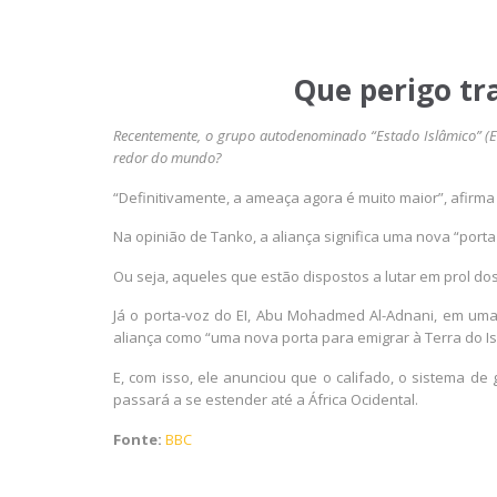
Que perigo tr
Recentemente, o grupo autodenominado “Estado Islâmico” (E
redor do mundo?
“Definitivamente, a ameaça agora é muito maior”, afirma
Na opinião de Tanko, a aliança significa uma nova “porta
Ou seja, aqueles que estão dispostos a lutar em prol dos
Já o porta-voz do EI, Abu Mohadmed Al-Adnani, em uma 
aliança como “uma nova porta para emigrar à Terra do Is
E, com isso, ele anunciou que o califado, o sistema d
passará a se estender até a África Ocidental.
Fonte:
BBC