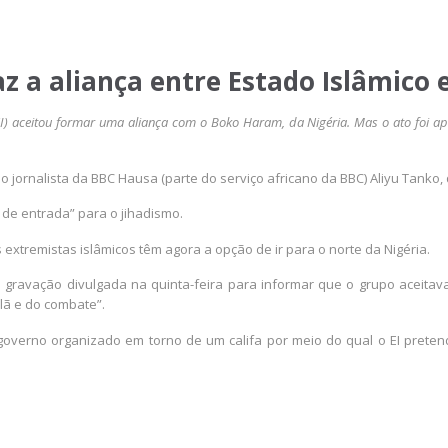
az a aliança entre Estado Islâmico
I) aceitou formar uma aliança com o Boko Haram, da Nigéria. Mas o ato foi ap
 o jornalista da BBC Hausa (parte do serviço africano da BBC) Aliyu Tank
 de entrada” para o jihadismo.
 extremistas islâmicos têm agora a opção de ir para o norte da Nigéria.
gravação divulgada na quinta-feira para informar que o grupo aceitav
lã e do combate”.
e governo organizado em torno de um califa por meio do qual o EI prete