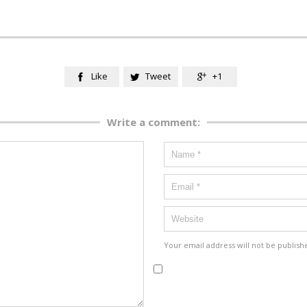
Like
Tweet
+1



Write a comment:
Your email address will not be publish