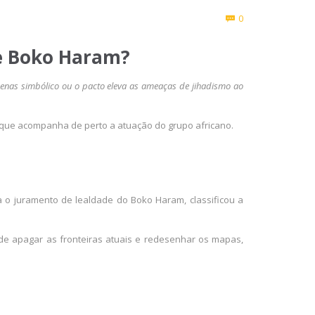
Comments
0

 e Boko Haram?
enas simbólico ou o pacto eleva as ameaças de jihadismo ao
o, que acompanha de perto a atuação do grupo africano.
a o juramento de lealdade do Boko Haram, classificou a
nde apagar as fronteiras atuais e redesenhar os mapas,