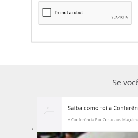
Se voc
Saiba como foi a Conferên
0
A Conferência Por Cristo aos Muçulm