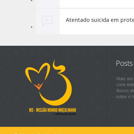
Atentado suicida em prote
0
Posts
Mais um
Livre Arb
Riscos d
sobre o I