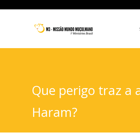
Que perigo traz a 
Haram?