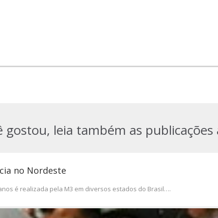
ê gostou, leia também as publicações 
cia no Nordeste
anos é realizada pela M3 em diversos estados do Brasil….