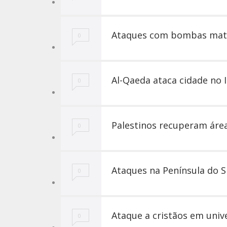
Ataques com bombas mata
0
Al-Qaeda ataca cidade no 
0
Palestinos recuperam área
0
Ataques na Península do S
0
Ataque a cristãos em uni
0