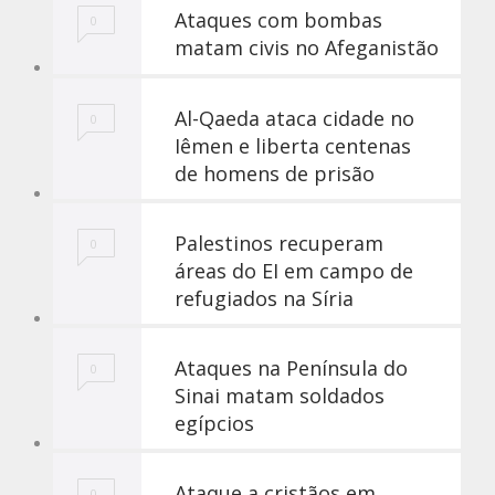
Ataques com bombas
0
matam civis no Afeganistão
Al-Qaeda ataca cidade no
0
Iêmen e liberta centenas
de homens de prisão
Palestinos recuperam
0
áreas do EI em campo de
refugiados na Síria
Ataques na Península do
0
Sinai matam soldados
egípcios
Ataque a cristãos em
0