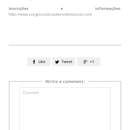
Inscrições e informações:
http://www.congressobrasileirodemissoes.com
Like
Tweet
+1



Write a comment: