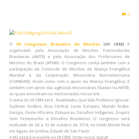
Com
0

O
VII Congresso Brasileiro de Missões
(VII CBM)
é
organizado pela Associação de Missões Transculturais
Brasileiras (AMTB) e pela Associação dos Professores de
Missões do Brasil (APMB). O Congresso conta também com a
participação da Comissão de Missões da Aliança Evangélica
Mundial e da Cooperação Missionária Iberoamericana
(COMIBAM). Assim como com o apoio da Aliança Evangélica. E
também com apoio das agências missionárias filiadas na AMTB,
as quais encontram-se mencionadas nesse link.
O tema do VII CBM será : Realidades Que Não Podemos Ignorar:
Sudeste Asiático, Ásia Central, Leste Europeu, Mundo Árabe,
Europa, Oeste Africano, Diásporas, Desafios Indígenas, Grupos
Sem Testemunho e Desafios Brasileiros. O congresso será
realizado de 06 a 10 de outubro de 2014, no Hotel Monte Real
em Águas de Lindóia, Estado de São Paulo.
A M3 estará presente no VII CBM. Visite nosso stand!